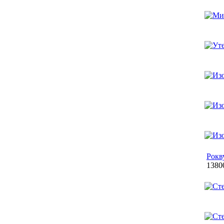
Рокв
1380