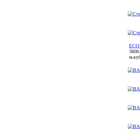
ECO
3800.
м.куб