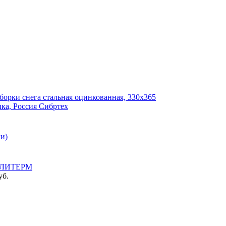
борки снега стальная оцинкованная, 330х365
нка, Россия Сибртех
ки)
ЛИТЕРМ
уб.