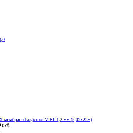
3,0
 мембрана Logicroof V-RP 1,2 мм (2,05х25м)
0 руб.
.