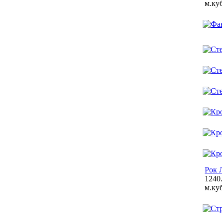
м.куб
Рок 
1240.
м.куб