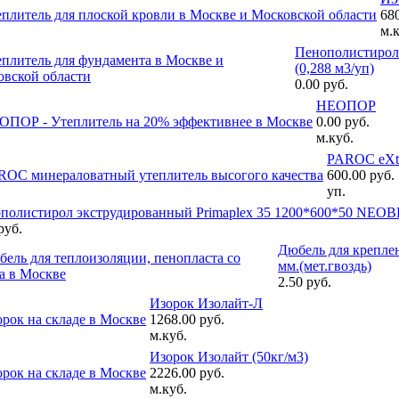
680
м.к
Пенополистирол 
(0,288 м3/уп)
0.00 руб.
НЕОПОР
0.00 руб.
м.куб.
PAROC eXtra
600.00 руб.
уп.
полистирол экструдированный Primaplex 35 1200*600*50 NE
руб.
Дюбель для крепле
мм.(мет.гвоздь)
2.50 руб.
Изорок Изолайт-Л
1268.00 руб.
м.куб.
Изорок Изолайт (50кг/м3)
2226.00 руб.
м.куб.